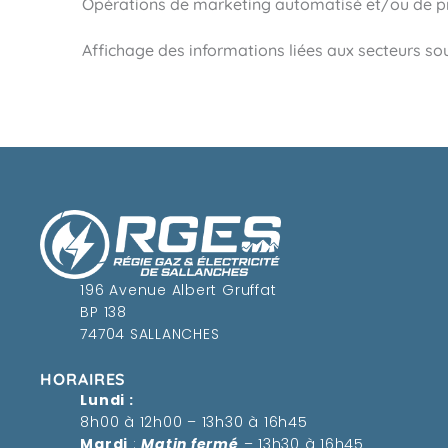
Opérations de marketing automatisé et/ou de pro
Affichage des informations liées aux secteurs so
196 Avenue Albert Gruffat
BP 138
74704 SALLANCHES
HORAIRES
Lundi :
8h00 à 12h00 – 13h30 à 16h45
Mardi
:
Matin fermé
– 13h30 à 16h45