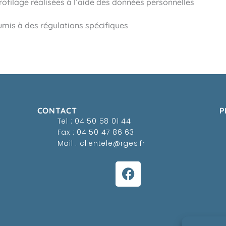
filage réalisées à l’aide des données personnelles
umis à des régulations spécifiques
CONTACT
P
Tel :
04 50 58 01 44
Fax : 04 50 47 86 63
Mail :
clientele@rges.fr
F
a
c
e
b